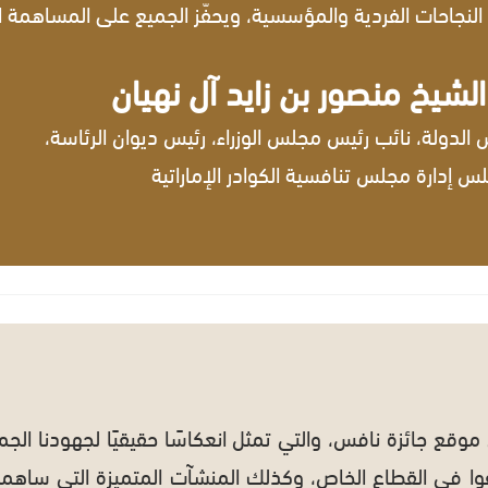
رّم النجاحات الفردية والمؤسسية، ويحفّز الجميع على المساهمة ا
شيخ منصور بن زايد آل نهيان
 الدولة، نائب رئيس مجلس الوزراء، رئيس ديوان الرئاسة،
 إدارة مجلس تنافسية الكوادر الإماراتية
موقع جائزة نافس، والتي تمثل انعكاسًا حقيقيًا لجهودنا الج
ين تألقوا في القطاع الخاص، وكذلك المنشآت المتميزة التي سا