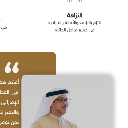
النزاهة
ن
نلتزم بالنزاهة والأمانة والحيادية
في ا
في جميع مراحل الجائزة
أغتنم هذه
في القطا
الإماراتي
والتميز ل
نحن نؤمن 