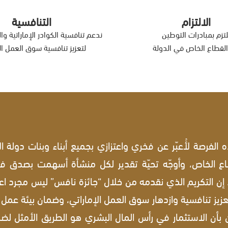
الالتزام
التنافسية
لتزم بمبادرات التوطين
ندعم تنافسية الكوادر الإماراتية و
لقطاع الخاص في الدولة
لتعزيز تنافسية سوق العمل ال
 الفرصة لأُعبّر عن فخري واعتزازي بجميع أبناء وبنات دولة الإ
ع الخاص، وأوجّه تحيّة تقدير لكل منشأة أسهمت بصدق في
. إن التكريم الذي نقدمه من خلال “جائزة نافس” ليس مجرد اع
تعزيز تنافسية وازدهار سوق العمل الإماراتي، وضمان بيئة عمل 
بأن الاستثمار في رأس المال البشري هو الطريق الأمثل لضم