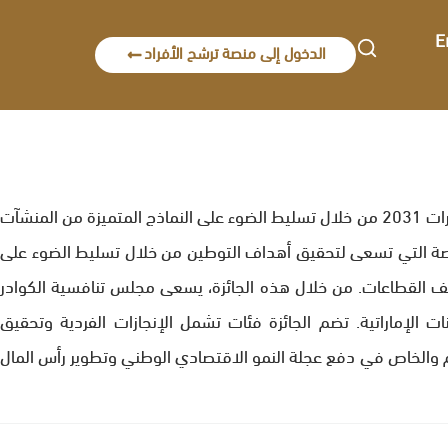
E
الدخول إلى منصة ترشح الأفراد
تم تصميم جائزة نافس لتكون امتداداً لرؤية برنامج نافس الذي تم إطلاقه ضمن حزمة مبادرات الخمسين في عام 2021، لتحقيق رؤية الإمارات 2031 من خلال تسليط الضوء على النماذج المتميزة من المنشآت
لخاصة التي تسعى لتحقيق أهداف التوطين من خلال تسليط الضوء على
تلف القطاعات. من خلال هذه الجائزة، يسعى مجلس تنافسية الكوادر
ات الإماراتية. تضم الجائزة فئات تشمل الإنجازات الفردية وتحقيق
ام والخاص في دفع عجلة النمو الاقتصادي الوطني وتطوير رأس المال